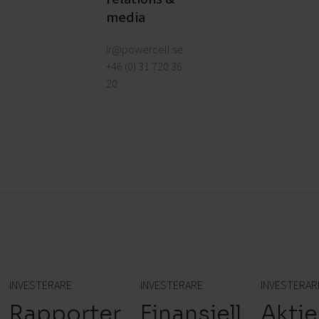
media
ir@powercell.se
+46 (0) 31 720 36
20
INVESTERARE
INVESTERARE
INVESTERAR
Rapporter
Finansiell
Akti