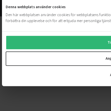
Privacy
Cookie
Whistleblower
© PowerCell
Denna webbplats använder cookies
Policy
Settings
Service
Sweden AB
Den här webbplatsen använder cookies för webbplatsens funktion
förbättra din upplevelse och för att erbjuda mer personliga tjänst
Ti
An