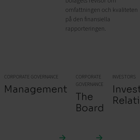
bolagets revisor om
omfattningen och kvaliteten
på den finansiella
rapporteringen.
CORPORATE GOVERNANCE
CORPORATE
INVESTORS
GOVERNANCE
Management
Inves
The
Relat
Board