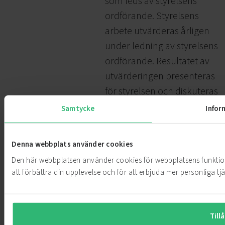
som leds av styrelsens
ordförande. Styrelsens
arbete utvärderas årligen
under ledning av styrelsens
ordförande. Resultatet av
utvärderingen presenteras
för styrelsen och diskuteras
sedan i syfte att optimera
Samtycke
Infor
styrelsens arbete.
Styrelseordförandens arbete
Denna webbplats använder cookies
utvärderas i hans frånvaro.
Den här webbplatsen använder cookies för webbplatsens funktio
Slutsatserna från
att förbättra din upplevelse och för att erbjuda mer personliga tj
utvärderingarna och
diskussionerna
kommuniceras till
Tillå